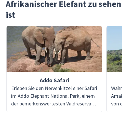
Afrikanischer Elefant zu sehen
ist
Addo Safari
Erleben Sie den Nervenkitzel einer Safari
Während
im Addo Elephant National Park, einem
Amakhal
der bemerkenswertesten Wildreservate
von dei
Südafrikas. Der Park beherbergt eine
gehen. 
beeindruckende Vielfalt an Tieren und
profess
bietet die Möglichkeit, Wildtiere in
Landrov