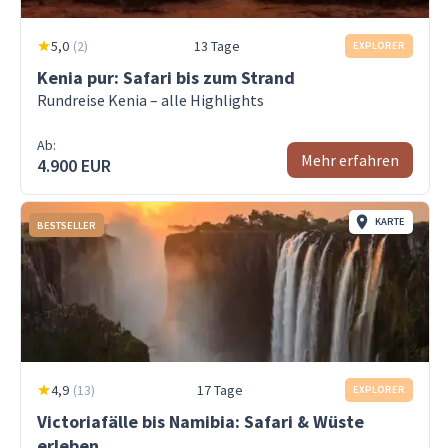
5,0
(
2
)
13 Tage
EXPLORER
Kenia pur: Safari bis zum Strand
Rundreise Kenia – alle Highlights
Ab:
Mehr erfahren
4.900 EUR
KARTE
BESTSELLER
4,9
(
13
)
17 Tage
EXPLORER
Victoriafälle bis Namibia: Safari & Wüste
erleben