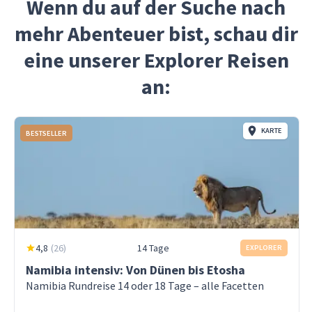
Wenn du auf der Suche nach
Abenteue
mehr Abenteuer bist, schau dir
deswegen
Wer aber
eine unserer Explorer Reisen
echtes i
können 
an:
Herzen 
KARTE
BESTSELLER
4,8
(
26
)
14 Tage
EXPLORER
Namibia intensiv: Von Dünen bis Etosha
Namibia Rundreise 14 oder 18 Tage – alle Facetten