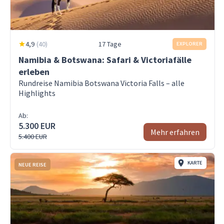
4,9
(
40
)
17 Tage
EXPLORER
Namibia & Botswana: Safari & Victoriafälle
erleben
Rundreise Namibia Botswana Victoria Falls – alle
Highlights
Ab:
5.300 EUR
Mehr erfahren
5.400 EUR
KARTE
NEUE REISE