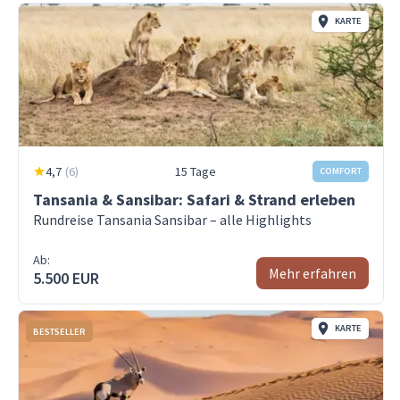
KARTE
4,7
(
6
)
15 Tage
COMFORT
Tansania & Sansibar: Safari & Strand erleben
Rundreise Tansania Sansibar – alle Highlights
Ab:
Mehr erfahren
5.500 EUR
KARTE
BESTSELLER