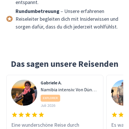
entspannt.
Rundumbetreuung
– Unsere erfahrenen
Reiseleiter begleiten dich mit Insiderwissen und
sorgen dafür, dass du dich jederzeit wohlfühlst.
Das sagen unsere Reisenden
Gabriele A.
Namibia intensiv: Von Dünen bis Etosha
EXPLORER
Juli 2026
Eine wunderschöne Reise durch
Es war v