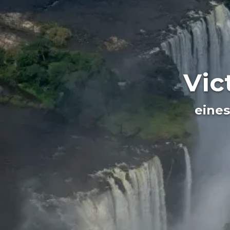
Vic
eines