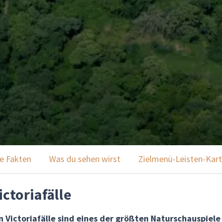
e Fakten
Was du sehen wirst
Zielmenü-Leisten-Kart
ctoriafälle
Victoriafälle sind eines der größten Naturschauspiele