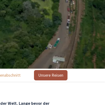
enabschnitt
Highlights
Unsere Reisen
Tiere
Unsere Reisen
 der Welt. Lange bevor der