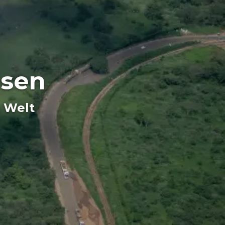
isen
r Welt