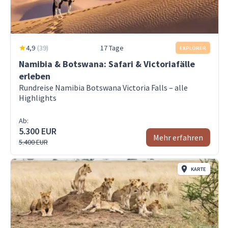
4,9
(
39
)
17 Tage
EXPLORER
Namibia & Botswana: Safari & Victoriafälle
erleben
Rundreise Namibia Botswana Victoria Falls – alle
Highlights
Ab:
5.300 EUR
Mehr erfahren
5.400 EUR
KARTE