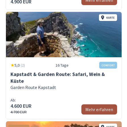
Mehr erfahren
4.900 EUR
KARTE
5,0
(
2
)
16 Tage
COMFORT
Kapstadt & Garden Route: Safari, Wein &
Küste
Garden Route Kapstadt
Ab:
4.600 EUR
Mehr erfahren
4.700 EUR