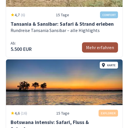
4,7
(
6
)
15 Tage
COMFORT
Tansania & Sansibar: Safari & Strand erleben
Rundreise Tansania Sansibar – alle Highlights
Ab:
Mehr erfahren
5.500 EUR
KARTE
4,6
(
16
)
15 Tage
EXPLORER
Botswana intensiv: Safari, Fluss &