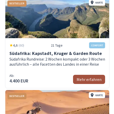
KARTE
BESTSELLER
4,6
(
60
)
21 Tage
COMFORT
Südafrika: Kapstadt, Kruger & Garden Route
Südafrika Rundreise: 2 Wochen kompakt oder 3 Wochen
ausführlich – alle Facetten des Landes in einer Reise
Ab:
Mehr erfahren
4.400 EUR
KARTE
BESTSELLER