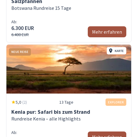
Salzpfannen
Botswana Rundreise 15 Tage
Ab:
6.300 EUR
Mehr erfahren
6.400 EUR
KARTE
NEUE REISE
5,0
(
2
)
13 Tage
EXPLORER
Kenia pur: Safari bis zum Strand
Rundreise Kenia – alle Highlights
Ab: