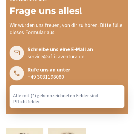
fürsorgl
Frage uns alles!
zu etwa
Die Tour
Wir würden uns freuen, von dir zu hören. Bitte fülle
Abenteue
dieses Formular aus.
deswegen
Wer aber
echtes i
Schreibe uns eine E-Mail an
können 
service@africaventura.de
Herzen 
Rufe uns an unter
+49 3031198080
Alle mit (*) gekennzeichneten Felder sind
Pflichtfelder.