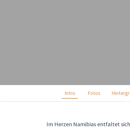
Intro
Fotos
Hinterg
Im Herzen Namibias entfaltet sich