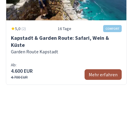
5,0
(
2
)
16 Tage
COMFORT
Kapstadt & Garden Route: Safari, Wein &
Küste
Garden Route Kapstadt
Ab:
4.600 EUR
Mehr erfahren
4.700 EUR