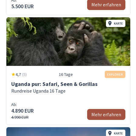
Ab:
Mehr erfahren
5.500 EUR
KARTE
4,7
(
5
)
16 Tage
EXPLORER
Uganda pur: Safari, Seen & Gorillas
Rundreise Uganda 16 Tage
Ab:
4.890 EUR
Mehr erfahren
4.990 EUR
KARTE