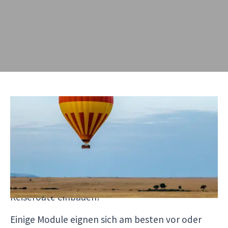
Mit den
optionalen Modulen
können Sie die
Reise noch mehr
personalisieren
und tolle
Erlebnisse außerhalb des normalen Reiseverlaufs
hinzufügen. So können Sie die
Vielfalt Ihres
Reiseziels
noch intensiver erleben oder sogar
einen Ausflug in ein anderes Land in die
Reiseroute einbauen!
Einige Module eignen sich am besten vor oder