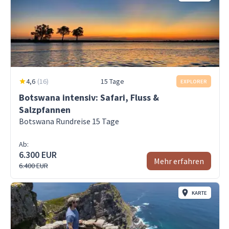
4,6
(
16
)
15 Tage
EXPLORER
Botswana intensiv: Safari, Fluss &
Salzpfannen
Botswana Rundreise 15 Tage
Ab:
6.300 EUR
Mehr erfahren
6.400 EUR
KARTE