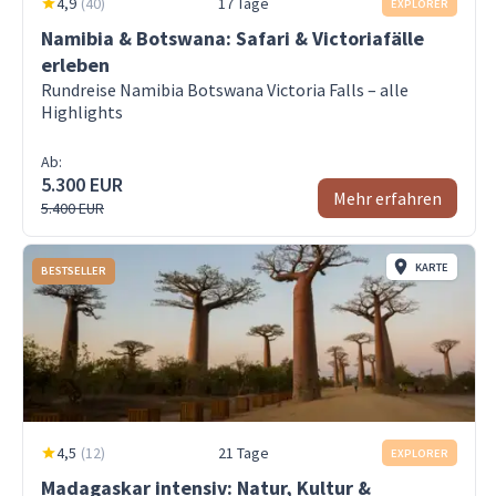
4,9
(
40
)
17 Tage
EXPLORER
Namibia & Botswana: Safari & Victoriafälle
erleben
Rundreise Namibia Botswana Victoria Falls – alle
Highlights
Ab:
5.300 EUR
Mehr erfahren
5.400 EUR
KARTE
BESTSELLER
4,5
(
12
)
21 Tage
EXPLORER
Madagaskar intensiv: Natur, Kultur &