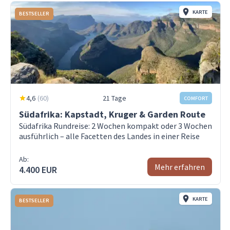
KARTE
BESTSELLER
4,6
(
60
)
21 Tage
COMFORT
Südafrika: Kapstadt, Kruger & Garden Route
Südafrika Rundreise: 2 Wochen kompakt oder 3 Wochen
ausführlich – alle Facetten des Landes in einer Reise
Ab:
Mehr erfahren
4.400 EUR
KARTE
BESTSELLER