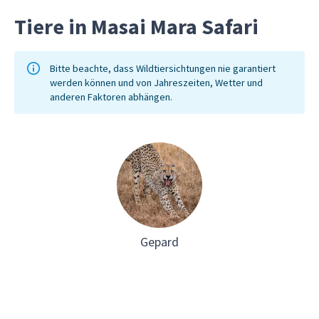
und den rhythmischen Gesängen der
Tiere in Masai Mara Safari
traditionellen Lieder begrüßt. Sie haben
die Möglichkeit, die handgefertigten
Perlenarbeiten der Maasai zu
Bitte beachte, dass Wildtiersichtungen nie garantiert
werden können und von Jahreszeiten, Wetter und
bewundern, dem berühmten Adumu,
anderen Faktoren abhängen.
dem "Sprungtanz" der Krieger,
beizuwohnen und eine traditionelle
Manyatta (Lehmhütte) zu besuchen, um
mehr über den halbnomadischen
Lebensstil der Maasai zu erfahren.
Gepard