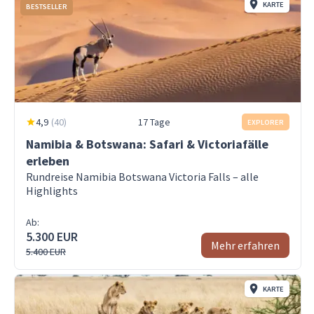
KARTE
BESTSELLER
4,9
(
40
)
17 Tage
EXPLORER
Namibia & Botswana: Safari & Victoriafälle
erleben
Rundreise Namibia Botswana Victoria Falls – alle
Highlights
Ab:
5.300 EUR
Mehr erfahren
5.400 EUR
KARTE