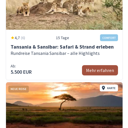
4,7
(
6
)
15 Tage
COMFORT
Tansania & Sansibar: Safari & Strand erleben
Rundreise Tansania Sansibar – alle Highlights
Ab:
Mehr erfahren
5.500 EUR
KARTE
NEUE REISE