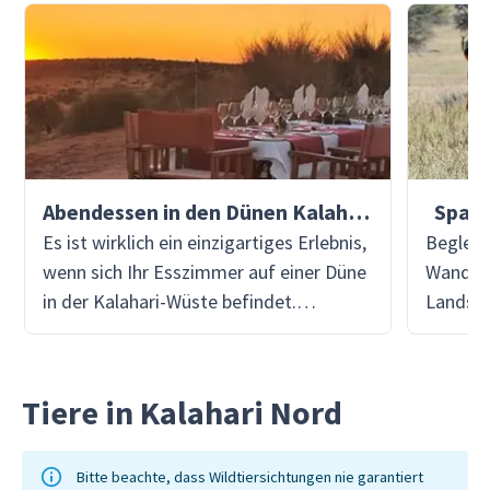
Abendessen in den Dünen Kalahari Nord
Spaz
Es ist wirklich ein einzigartiges Erlebnis,
Begleit
wenn sich Ihr Esszimmer auf einer Düne
Wanderu
in der Kalahari-Wüste befindet.
Landsch
Genießen Sie den Sonnenuntergang auf
der heu
der Spitze einer roten Sanddüne mit
wird, b
einem kalten Getränk, bevor Sie eine
Jäger u
Tiere in Kalahari Nord
köstliche Mahlzeit genießen.
heimisc
Kalahar
Mensch 
Bitte beachte, dass Wildtiersichtungen nie garantiert