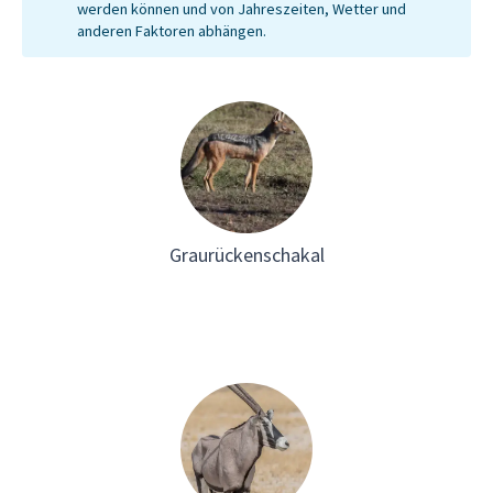
werden können und von Jahreszeiten, Wetter und
Bedingu
anderen Faktoren abhängen.
überleb
die mit
Tiere f
Wurzeln
dich vo
Gegend 
Überleb
Graurückenschakal
du wirst