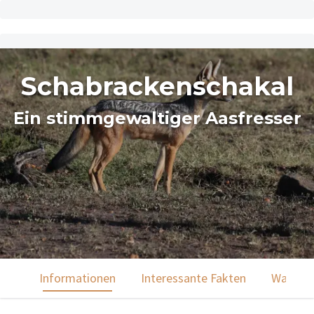
Schabrackenschakal
Ein stimmgewaltiger Aasfresser
Informationen
Interessante Fakten
Was du 