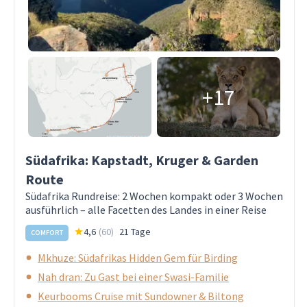
+17
Südafrika: Kapstadt, Kruger & Garden
Route
Südafrika Rundreise: 2 Wochen kompakt oder 3 Wochen
ausführlich – alle Facetten des Landes in einer Reise
4,6
(
60
)
21 Tage
COMFORT
Mkhuze: Südafrikas Hidden Gem für Birding
Nah dran: Zu Gast bei einer Swasi-Familie
Keurbooms Cruise mit Sundowner & Biltong