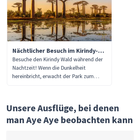
Nächtlicher Besuch im Kirindy-Wald
Besuche den Kirindy Wald während der
Nachtzeit! Wenn die Dunkelheit
hereinbricht, erwacht der Park zum
Leben mit nachtaktiven Kreaturen. Zu
Fuß, begleitet von einem sachkundigen
Ranger, wirst du den dichten Wald
Unsere Ausflüge, bei denen
erkunden und hast die Chance,
man Aye Aye beobachten kann
Madagaskars berühmte nachtaktive
Bewohner wie den scheuen Fossa,
verschiedene Lemurenarten,