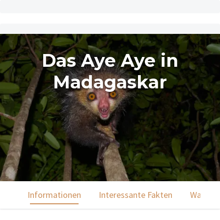
Das Aye Aye in
Madagaskar
Informationen
Interessante Fakten
Was du 