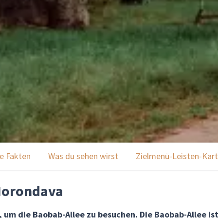
e Fakten
Was du sehen wirst
Zielmenü-Leisten-Kart
Morondava
 um die Baobab-Allee zu besuchen. Die Baobab-Allee ist