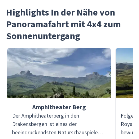
Highlights In der Nähe von
Panoramafahrt mit 4x4 zum
Sonnenuntergang
Amphitheater Berg
Der Amphitheaterberg in den
Folgen 
Drakensbergen ist eines der
Royal N
beeindruckendsten Naturschauspiele
bewunde