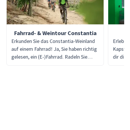
Fahrrad- & Weintour Constantia
Ka
Erkunden Sie das Constantia-Weinland
Erlebe 
auf einem Fahrrad! Ja, Sie haben richtig
Kapstad
gelesen, ein (E-)Fahrrad. Radeln Sie
dir die 
durch die Weinberge und besuchen Sie
Kultur 
Weintouren entlang des Weges. Was für
Landsch
ein Vergnügen! Der Reiseleiter versorgt
Auf der 
Sie mit reichlich Erfrischungen und
berühmt
Snacks, um die Energie
Weltwun
aufrechtzuerhalten.
V&A Wat
und Res
von Bo-
Point P