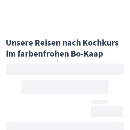
einziga
Schönhe
garanti
Abenteu
Unsere Reisen nach Kochkurs
im farbenfrohen Bo-Kaap